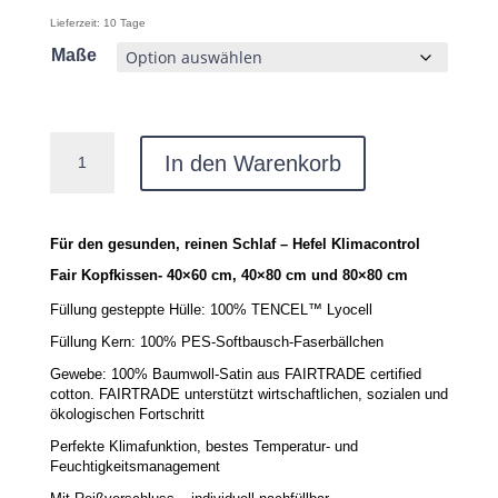
Lieferzeit:
10 Tage
Maße
HEFEL
In den Warenkorb
KlimaControl
Fair
Kopfkissen
in
verschiedenen
Für den gesunden, reinen Schlaf – Hefel Klimacontrol
Größen
Fair Kopfkissen- 40×60 cm, 40×80 cm und 80×80 cm
Menge
Füllung gesteppte Hülle: 100% TENCEL™ Lyocell
Füllung Kern: 100% PES-Softbausch-Faserbällchen
Gewebe: 100% Baumwoll-Satin aus FAIRTRADE certified
cotton. FAIRTRADE unterstützt wirtschaftlichen, sozialen und
ökologischen Fortschritt
Perfekte Klimafunktion, bestes Temperatur- und
Feuchtigkeitsmanagement