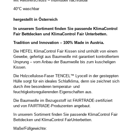
Mit Reißverschluss – individuell nachfüllbar
40°C waschbar
h
ergestellt in Österreich
In unserem Sortiment finden Sie passende KlimaControl
Fair
Bettdecken und KlimaControl
Fair
Unterbetten.
Tradition und Innovation – 100% Made in Austria.
Die HEFEL KlimaControl Fair Kissen sind umhüllt von einem
Gewebe, gefertigt aus Baumwolle mit garantiert kontrolliertem
Ursprung – vom Anbau der Baumwolle bis zum kuscheligen
Kissen.
Die Holzcellulose-Faser TENCEL™ Lyocell in der gesteppten
Hülle sorgt für ein ideales Schlafklima, denn sie zeichnet sich
durch ihre besonderen temperatur- und
feuchtigkeitsregulierenden Eigenschaften aus.
Die Baumwolle im Bezugsstoff ist FAIRTRADE-zertifiziert
und von FAIRTRADE-Produzenten angebaut.
In unserem Sortiment finden Sie passende KlimaControl Fair
Bettdecken und KlimaControl FairUnterbetten.
Maße/Füllgewichte: