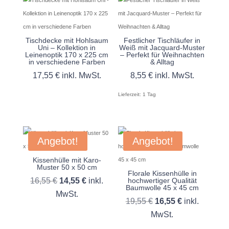
Tischdecke mit Hohlsaum
Festlicher Tischläufer in
Uni – Kollektion in
Weiß mit Jacquard-Muster
Leinenoptik 170 x 225 cm
– Perfekt für Weihnachten
in verschiedene Farben
& Alltag
17,55
€
inkl. MwSt.
8,55
€
inkl. MwSt.
Lieferzeit:
1 Tag
Angebot!
Angebot!
Kissenhülle mit Karo-
Muster 50 x 50 cm
Florale Kissenhülle in
Ursprünglicher
Aktueller
16,55
€
14,55
€
inkl.
hochwertiger Qualität
Baumwolle 45 x 45 cm
Preis
Preis
MwSt.
Ursprünglicher
Aktueller
19,55
€
16,55
€
inkl.
war:
ist:
Preis
Preis
MwSt.
16,55 €
14,55 €.
war:
ist: