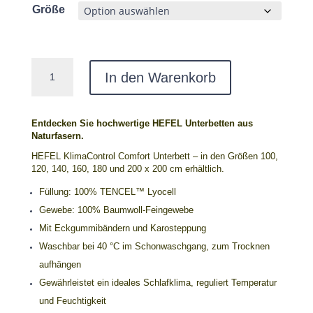
Größe
HEFEL
In den Warenkorb
KlimaControl
Comfort
Unterbett,
500
Entdecken Sie hochwertige HEFEL Unterbetten aus
g/m²,
Naturfasern.
verschiedene
Größen
HEFEL KlimaControl Comfort Unterbett – in den Größen 100,
Menge
120, 140, 160, 180 und 200 x 200 cm erhältlich.
Füllung: 100% TENCEL™ Lyocell
Gewebe: 100% Baumwoll-Feingewebe
Mit Eckgummibändern und Karosteppung
Waschbar bei 40 °C im Schonwaschgang, zum Trocknen
aufhängen
Gewährleistet ein ideales Schlafklima, reguliert Temperatur
und Feuchtigkeit