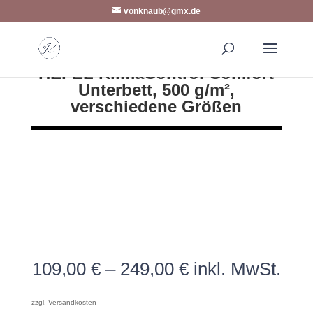
vonknaub@gmx.de
HEFEL KlimaControl Comfort
Unterbett, 500 g/m²,
verschiedene Größen
109,00
€
–
249,00
€
inkl. MwSt.
zzgl.
Versandkosten