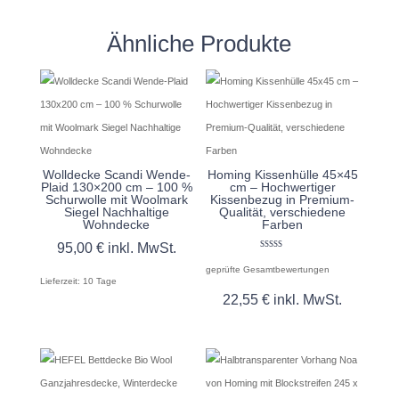
Ähnliche Produkte
Wolldecke Scandi Wende-
Homing Kissenhülle 45×45
Plaid 130×200 cm – 100 %
cm – Hochwertiger
Schurwolle mit Woolmark
Kissenbezug in Premium-
Siegel Nachhaltige
Qualität, verschiedene
Wohndecke
Farben
95,00
€
inkl. MwSt.
Bewertet mit
5.00
geprüfte Gesamtbewertungen
von 5
Lieferzeit:
10 Tage
22,55
€
inkl. MwSt.