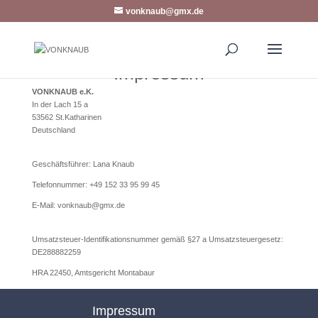
vonknaub@gmx.de
Impressum
VONKNAUB e.K.
In der Lach 15 a
53562
St.Katharinen
Deutschland
Geschäftsführer: Lana Knaub
Telefonnummer: +49 152 33 95 99 45
E-Mail: vonknaub@gmx.de
Umsatzsteuer-Identifikationsnummer gemäß §27 a Umsatzsteuergesetz:
DE288882259
HRA 22450, Amtsgericht Montabaur
Impressum